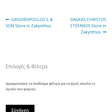
Πλοήγηση
Προηγούμενο
Επόμενο
GRIGOROPOULOS S. &
DAGKAS CHRISTOS
άρθρο:
άρθρο:
SON
Store in Zakynthos
STEFANOS
Store in
άρθρων
Zakynthos
Επιλογές & Φίλτρα
Χρησιμοποίησε τα διαθέσιμα φίλτρα για να βρείς εύκολα το
προϊόν που ψάχνεις.
Σύνδεση