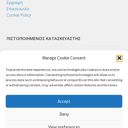
Εγγραφή
Επικοινωνία
Cookie Policy
ΠΙΣΤΟΠΟΙΗΜΕΝΟΣ ΚΑΤΑΣΚΕΥΑΣΤΗΣ
Manage Cookie Consent
To provide the best experiences, we use technologies like cookies to store and/or
access device information. Consenting to these technologies will allow us to
process data such as browsing behavior or unique IDs on this site. Not consenting
or withdrawing consent, may adversely affect certain features and functions.
ΑΣΦΑΛΕΙΣ ΠΛΗΡΩΜΕΣ
Accept
Deny
View preferences