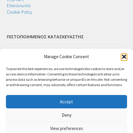
Επικοινωνία
Cookie Policy
ΠΙΣΤΟΠΟΙΗΜΕΝΟΣ ΚΑΤΑΣΚΕΥΑΣΤΗΣ
Manage Cookie Consent
To provide the best experiences, we use technologies like cookies to store and/or
access device information. Consenting to these technologies will allow us to
process data such as browsing behavior or unique IDs on this site. Not consenting
or withdrawing consent, may adversely affect certain features and functions.
ΑΣΦΑΛΕΙΣ ΠΛΗΡΩΜΕΣ
Accept
Deny
View preferences